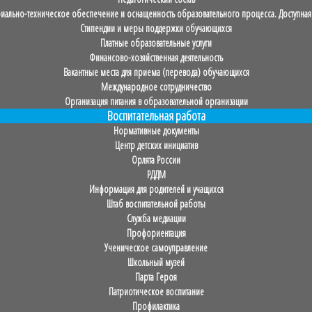
иально-техническое обеспечение и оснащенность образовательного процесса. Доступная
Стипендии и меры поддержки обучающихся
Платные образовательные услуги
Финансово-хозяйственная деятельность
Вакантные места для приема (перевода) обучающихся
Международное сотрудничество
Организация питания в образовательной организации
Воспитательная работа
Нормативные документы
Центр детских инициатив
Орлята России
РДДМ
Информация для родителей и учащихся
Штаб воспитательной работы
Служба медиации
Профориентация
Ученическое самоуправление
Школьный музей
Парта Героя
Патриотическое воспитание
Профилактика