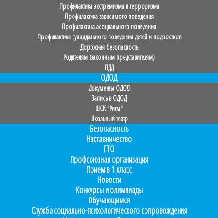
Профилактика экстремизма и терроризма
Профилактика зависимого поведения
Профилактика асоциального поведения
Профилактика суицидального поведения детей и подростков
Дорожная безопасность
Родителям (законным представителям)
ПДД
ОДОД
Документы ОДОД
Запись в ОДОД
ШСК "Ритм"
Школьный театр
Безопасность
Наставничество
ГТО
Профсоюзная организация
Прием в 1 класс
Новости
Конкурсы и олимпиады
Обучающимся
Служба социально-психологического сопровождения