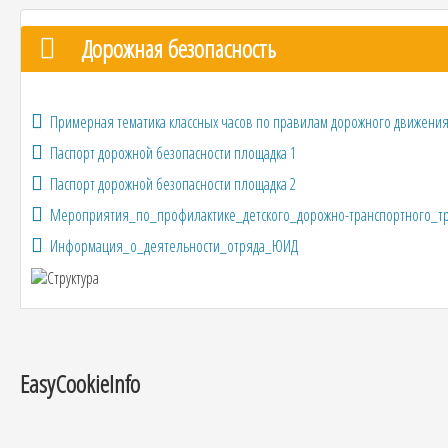
Дорожная безопасность
Примерная тематика классных часов по правилам дорожного движени
Паспорт дорожной безопасности площадка 1
Паспорт дорожной безопасности площадка 2
Мероприятия_по_профилактике_детского_дорожно-транспортного_т
Информация_о_деятельности_отряда_ЮИД
EasyCookieInfo