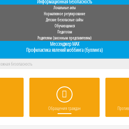
Информационная безопасность
Локальные акты
Нормативное регулирование
Детские безопасные сайты
Обучающимся
Педагогам
Родителям (законным представителям)
Мессенджер MAX
Профилактика явлений моббинга (буллинга)
ожная безопасность
Обращения граждан
Против