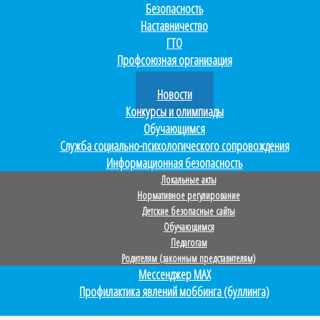
Безопасность
Наставничество
ГТО
Профсоюзная организация
Прием в 1 класс
Новости
Конкурсы и олимпиады
Обучающимся
Служба социально-психологического сопровождения
Информационная безопасность
Локальные акты
Нормативное регулирование
Детские безопасные сайты
Обучающимся
Педагогам
Родителям (законным представителям)
Мессенджер MAX
Профилактика явлений моббинга (буллинга)