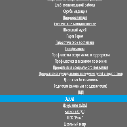
Штаб воспитательной работы
Служба медиации
Профориентация
Ученическое самоуправление
Школьный музей
Парта Героя
Патриотическое воспитание
Профилактика
Профилактика экстремизма и терроризма
Профилактика зависимого поведения
Профилактика асоциального поведения
Профилактика суицидального поведения детей и подростков
Дорожная безопасность
Родителям (законным представителям)
ПДД
ОДОД
Документы ОДОД
Запись в ОДОД
ШСК "Ритм"
Школьный театр