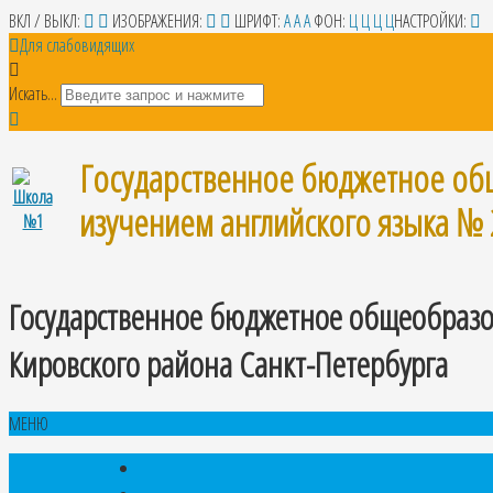
ВКЛ / ВЫКЛ:
ИЗОБРАЖЕНИЯ:
ШРИФТ:
A
A
A
ФОН:
Ц
Ц
Ц
Ц
НАСТРОЙКИ:
Для слабовидящих
Искать...
Государственное бюджетное об
изучением английского языка № 
Государственное бюджетное общеобразо
Кировского района Санкт-Петербурга
МЕНЮ