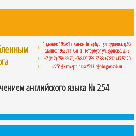
1 здание: 198261 г. Санкт-Петербург ул. Бурцева, д.9 2
убленным
здание: 198261 г. Санкт-Петербург ул. Бурцева, д.12
рга
+7 (812) 759-39-76, +7(812) 759-37-88 +7 812 417 52 20
sc254@kirov.spb.ru; sc254.kir@obr.gov.spb.ru
чением английского языка № 254