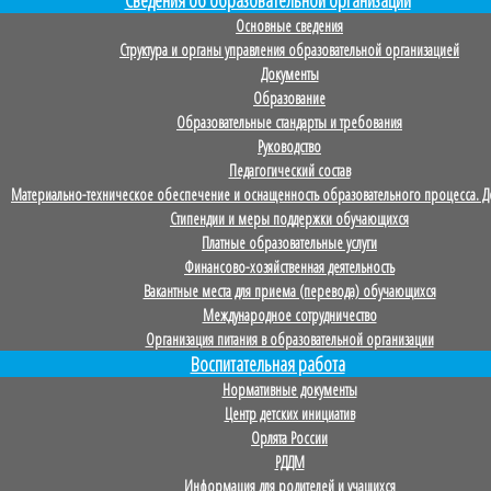
Основные сведения
Структура и органы управления образовательной организацией
Документы
Образование
Образовательные стандарты и требования
Руководство
Педагогический состав
Материально-техническое обеспечение и оснащенность образовательного процесса. До
Стипендии и меры поддержки обучающихся
Платные образовательные услуги
Финансово-хозяйственная деятельность
Вакантные места для приема (перевода) обучающихся
Международное сотрудничество
Организация питания в образовательной организации
Воспитательная работа
Нормативные документы
Центр детских инициатив
Орлята России
РДДМ
Информация для родителей и учащихся